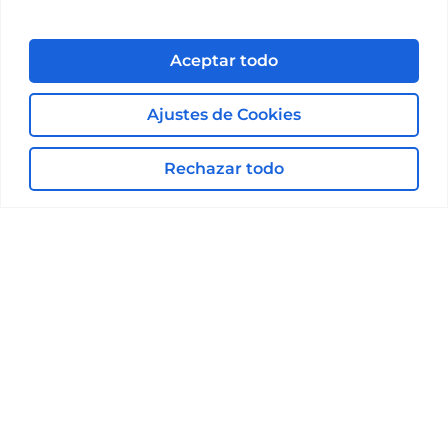
Email
info@secientec.com
Aceptar todo
Ajustes de Cookies
Rechazar todo
Privacidad
Aviso legal
Política de cookies
Propiedad intelectual
Protección de Datos